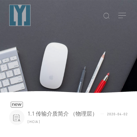


1.1 传输介质简介 （物理层）
2020-04-02

HCIA