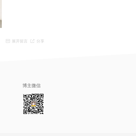


展开留言
分享
博主微信